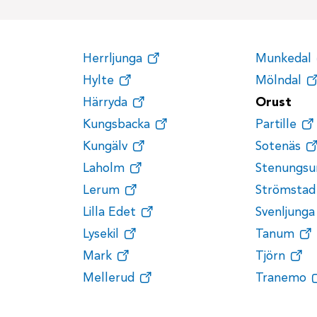
Herrljunga
Munkedal
Hylte
Mölndal
Härryda
Orust
Kungsbacka
Partille
Kungälv
Sotenäs
Laholm
Stenungsu
Lerum
Strömstad
Lilla Edet
Svenljunga
Lysekil
Tanum
Mark
Tjörn
Mellerud
Tranemo