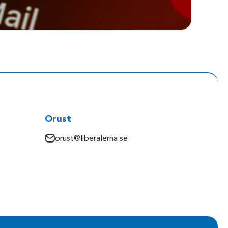
Orust
orust@liberalerna.se