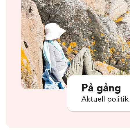
På gång
Aktuell politi