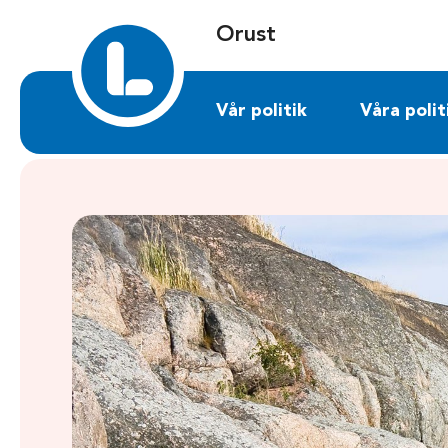
Sök på orust.liberalerna.se
Orust
Vår politik
Våra polit