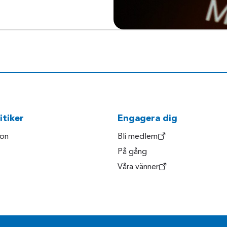
itiker
Engagera dig
son
Bli medlem
På gång
Våra vänner